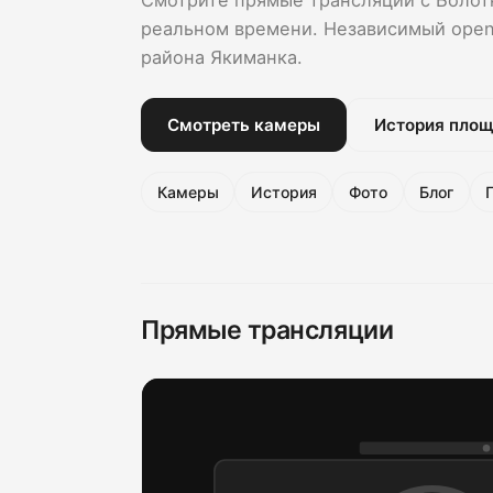
реальном времени. Независимый open
района Якиманка.
Смотреть камеры
История пло
Камеры
История
Фото
Блог
Прямые трансляции