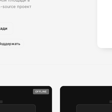
-source проект
щади
Поддержать
OFFLINE