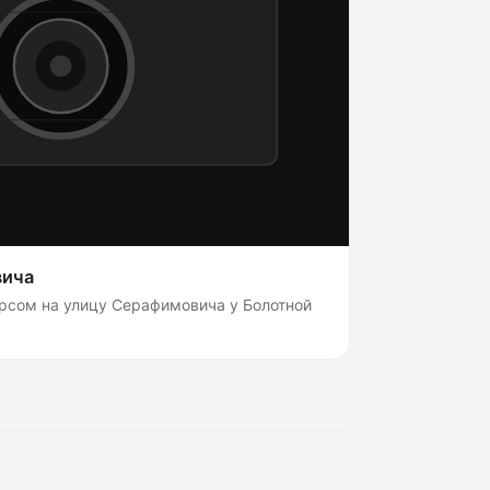
вича
рсом на улицу Серафимовича у Болотной