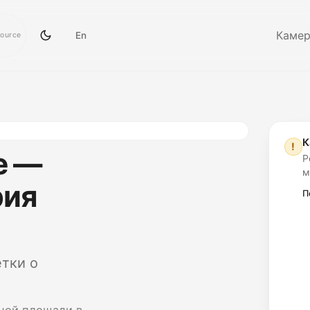
Каме
En
source
К
!
e —
Р
м
рия
П
тки о
ной площади в