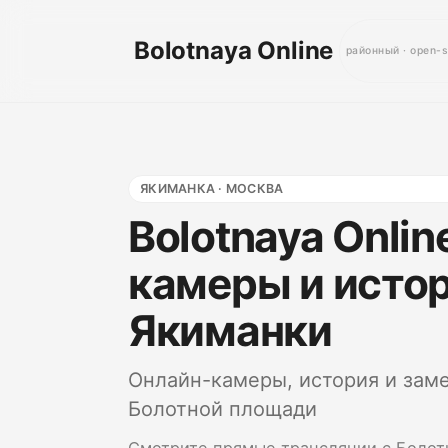
Bolotnaya Online
районный · open-
ЯКИМАНКА · МОСКВА
Bolotnaya Onlin
камеры и исто
Якиманки
Онлайн-камеры, история и заме
Болотной площади
Смотрите прямые трансляции с Болот